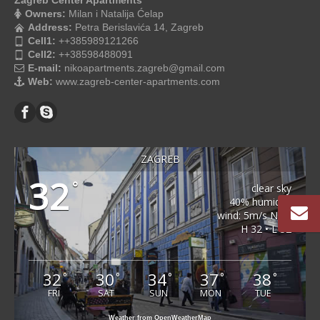
Owners:
Milan i Natalija Ćelap
Address:
Petra Berislavića 14, Zagreb
Cell1:
++385989121266
Cell2:
++38598488091
E-mail:
nikoapartments.zagreb@gmail.com
Web:
www.zagreb-center-apartments.com
ZAGREB
32
°
clear sky
40% humidity
wind: 5m/s NNE
H 32 • L 32
32
30
34
37
38
°
°
°
°
°
FRI
SAT
SUN
MON
TUE
Weather from OpenWeatherMap