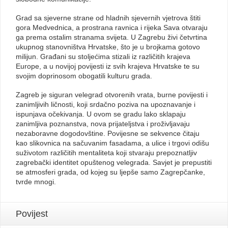
Grad sa sjeverne strane od hladnih sjevernih vjetrova štiti
gora Medvednica, a prostrana ravnica i rijeka Sava otvaraju
ga prema ostalim stranama svijeta. U Zagrebu živi četvrtina
ukupnog stanovništva Hrvatske, što je u brojkama gotovo
milijun. Građani su stoljećima stizali iz različitih krajeva
Europe, a u novijoj povijesti iz svih krajeva Hrvatske te su
svojim doprinosom obogatili kulturu grada.
Zagreb je siguran velegrad otvorenih vrata, burne povijesti i
zanimljivih ličnosti, koji srdačno poziva na upoznavanje i
ispunjava očekivanja. U ovom se gradu lako sklapaju
zanimljiva poznanstva, nova prijateljstva i proživljavaju
nezaboravne dogodovštine. Povijesne se sekvence čitaju
kao slikovnica na sačuvanim fasadama, a ulice i trgovi odišu
suživotom različitih mentaliteta koji stvaraju prepoznatljiv
zagrebački identitet opuštenog velegrada. Savjet je prepustiti
se atmosferi grada, od kojeg su ljepše samo Zagrepčanke,
tvrde mnogi.
Povijest