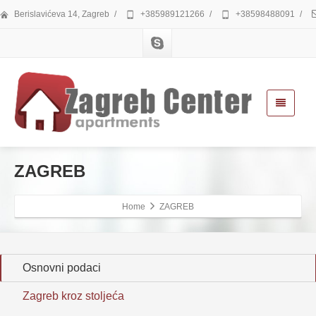
Berislavićeva 14, Zagreb
/
+385989121266
/
+38598488091
/
ZAGREB
Home
ZAGREB
Osnovni podaci
Zagreb kroz stoljeća